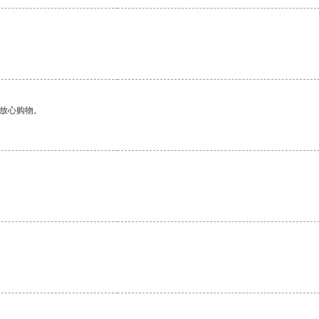
够放心购物。
。