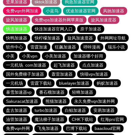
坚果加速器
tiktok加速器
狗急加速器官网
免费vqn外网加速
小蓝鸟
优途加速器官网
风驰加速器
旋风加速器
免费vps加速器外网苹果版
旋风加速度器
快连加速器
快连加速器官网入口
原子加速器
快鸭加速器
快柠檬加速器
旋风加速度器
外网网址导航
软件中心
雷霆加速
狂飙加速器
哔咔漫画
瑞乐小说
小美
小美vpn
小美加速器
加速器哪个好用
一元机场. com加速器
起飞加速器
点点加速器
国外免费梯子加速器
轰雷加速器
快喵vpv加速器
一元机场
雷霆下载站
bluelayer加速器
蚂蚁加速器
暴雪加速器vp
番石榴加速器
轻蜂加速器
Sakuracat加速器
熊猫加速器
永久免费vqn加速外网
盘古加速器
turbo加速器
白鲸加速器
安易加速器
油管加速器
魔法梯子加速器
CHK下载站
红海pro官网
免费vqn外网
飞兔加速器
巴博下载站
baacloud官网