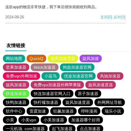
这款app的物流非常快捷，我下单后很快就能收到商品。
2024-09-26
支持
[0]
反对
[0]
友情链接
网站地图
QuickQ
旋风加速度器
旋风加速
坚果加速器
tiktok加速器
狗急加速器官网
免费vqn外网加速
小蓝鸟
优途加速器官网
风驰加速器
旋风加速器
免费vps加速器外网苹果版
旋风加速度器
快连加速器
快连加速器官网入口
原子加速器
快鸭加速器
快柠檬加速器
旋风加速度器
外网网址导航
软件中心
雷霆加速
狂飙加速器
哔咔漫画
瑞乐小说
小美
小美vpn
小美加速器
加速器哪个好用
一元机场. com加速器
起飞加速器
点点加速器