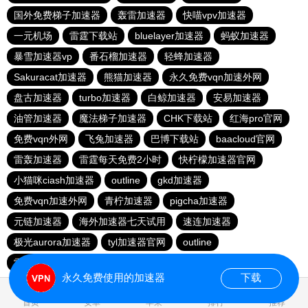
国外免费梯子加速器
轰雷加速器
快喵vpv加速器
一元机场
雷霆下载站
bluelayer加速器
蚂蚁加速器
暴雪加速器vp
番石榴加速器
轻蜂加速器
Sakuracat加速器
熊猫加速器
永久免费vqn加速外网
盘古加速器
turbo加速器
白鲸加速器
安易加速器
油管加速器
魔法梯子加速器
CHK下载站
红海pro官网
免费vqn外网
飞兔加速器
巴博下载站
baacloud官网
雷轰加速器
雷霆每天免费2小时
快柠檬加速器官网
小猫咪ciash加速器
outline
gkd加速器
免费vqn加速外网
青柠加速器
pigcha加速器
元链加速器
海外加速器七天试用
速连加速器
极光aurora加速器
tyl加速器官网
outline
雷霆加速免费永久
点点加速器
啊哈加速器
outline
永久免费使用的加速器
下载
0.190083s
首页
安卓
苹果
排行
推荐