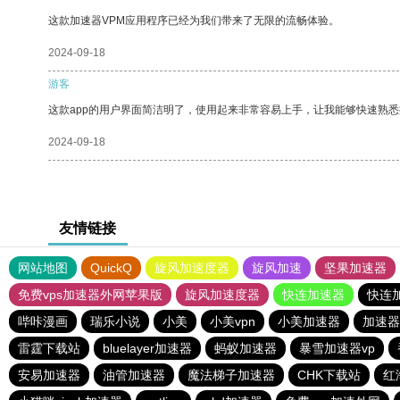
这款加速器VPM应用程序已经为我们带来了无限的流畅体验。
2024-09-18
游客
这款app的用户界面简洁明了，使用起来非常容易上手，让我能够快速熟
2024-09-18
友情链接
网站地图
QuickQ
旋风加速度器
旋风加速
坚果加速器
免费vps加速器外网苹果版
旋风加速度器
快连加速器
快连
哔咔漫画
瑞乐小说
小美
小美vpn
小美加速器
加速器
雷霆下载站
bluelayer加速器
蚂蚁加速器
暴雪加速器vp
安易加速器
油管加速器
魔法梯子加速器
CHK下载站
红