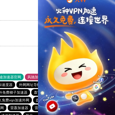
支持
[0]
反对
[0]
支持
[0]
反对
[0]
途加速器官网
风驰加速器
旋风加速器
加速度器
外网网址导航
软件中心
雷霆加速
狂飙加速器
外免费梯子加速器
轰雷加速器
快喵vpv加速器
一元机场
久免费vqn加速外网
盘古加速器
turbo加速器
白鲸加速器
官网
雷轰加速器
雷霆每天免费2小时
快柠檬加速器官网