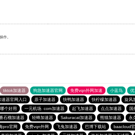
悉操作。
tiktok加速器
狗急加速器官网
免费vqn外网加速
小蓝鸟
优
加速器官网入口
原子加速器
快鸭加速器
快柠檬加速器
旋风
哪个好用
一元机场. com加速器
起飞加速器
点点加速器
国
番石榴加速器
轻蜂加速器
Sakuracat加速器
熊猫加速器
永
海pro官网
免费vqn外网
飞兔加速器
巴博下载站
baacloud