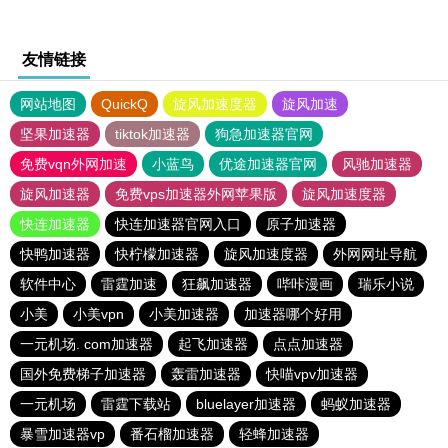
友情链接
网站地图
QuickQ
旋风加速度器
旋风加速
坚果加速器
tiktok加速器
狗急加速器官网
免费vqn外网加速
小蓝鸟
优途加速器官网
风驰加速器
旋风加速器
免费vps加速器外网苹果版
旋风加速度器
快连加速器
快连加速器官网入口
原子加速器
快鸭加速器
快柠檬加速器
旋风加速度器
外网网址导航
软件中心
雷霆加速
狂飙加速器
哔咔漫画
瑞乐小说
小美
小美vpn
小美加速器
加速器哪个好用
一元机场. com加速器
起飞加速器
点点加速器
国外免费梯子加速器
轰雷加速器
快喵vpv加速器
一元机场
雷霆下载站
bluelayer加速器
蚂蚁加速器
暴雪加速器vp
番石榴加速器
轻蜂加速器