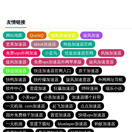
友情链接
网站地图
QuickQ
旋风加速度器
旋风加速
坚果加速器
tiktok加速器
狗急加速器官网
免费vqn外网加速
小蓝鸟
优途加速器官网
风驰加速器
旋风加速器
免费vps加速器外网苹果版
旋风加速度器
快连加速器
快连加速器官网入口
原子加速器
快鸭加速器
快柠檬加速器
旋风加速度器
外网网址导航
软件中心
雷霆加速
狂飙加速器
哔咔漫画
瑞乐小说
小美
小美vpn
小美加速器
加速器哪个好用
一元机场. com加速器
起飞加速器
点点加速器
国外免费梯子加速器
轰雷加速器
快喵vpv加速器
一元机场
雷霆下载站
bluelayer加速器
蚂蚁加速器