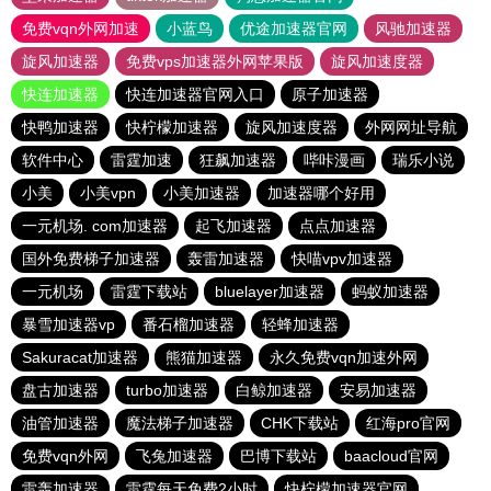
免费vqn外网加速
小蓝鸟
优途加速器官网
风驰加速器
旋风加速器
免费vps加速器外网苹果版
旋风加速度器
快连加速器
快连加速器官网入口
原子加速器
快鸭加速器
快柠檬加速器
旋风加速度器
外网网址导航
软件中心
雷霆加速
狂飙加速器
哔咔漫画
瑞乐小说
小美
小美vpn
小美加速器
加速器哪个好用
一元机场. com加速器
起飞加速器
点点加速器
国外免费梯子加速器
轰雷加速器
快喵vpv加速器
一元机场
雷霆下载站
bluelayer加速器
蚂蚁加速器
暴雪加速器vp
番石榴加速器
轻蜂加速器
Sakuracat加速器
熊猫加速器
永久免费vqn加速外网
盘古加速器
turbo加速器
白鲸加速器
安易加速器
油管加速器
魔法梯子加速器
CHK下载站
红海pro官网
免费vqn外网
飞兔加速器
巴博下载站
baacloud官网
雷轰加速器
雷霆每天免费2小时
快柠檬加速器官网