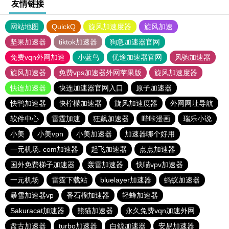
友情链接
网站地图
QuickQ
旋风加速度器
旋风加速
坚果加速器
tiktok加速器
狗急加速器官网
免费vqn外网加速
小蓝鸟
优途加速器官网
风驰加速器
旋风加速器
免费vps加速器外网苹果版
旋风加速度器
快连加速器
快连加速器官网入口
原子加速器
快鸭加速器
快柠檬加速器
旋风加速度器
外网网址导航
软件中心
雷霆加速
狂飙加速器
哔咔漫画
瑞乐小说
小美
小美vpn
小美加速器
加速器哪个好用
一元机场. com加速器
起飞加速器
点点加速器
国外免费梯子加速器
轰雷加速器
快喵vpv加速器
一元机场
雷霆下载站
bluelayer加速器
蚂蚁加速器
暴雪加速器vp
番石榴加速器
轻蜂加速器
Sakuracat加速器
熊猫加速器
永久免费vqn加速外网
盘古加速器
turbo加速器
白鲸加速器
安易加速器