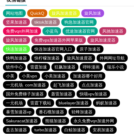
网站地图
QuickQ
旋风加速度器
旋风加速
坚果加速器
tiktok加速器
狗急加速器官网
免费vqn外网加速
小蓝鸟
优途加速器官网
风驰加速器
旋风加速器
免费vps加速器外网苹果版
旋风加速度器
快连加速器
快连加速器官网入口
原子加速器
快鸭加速器
快柠檬加速器
旋风加速度器
外网网址导航
软件中心
雷霆加速
狂飙加速器
哔咔漫画
瑞乐小说
小美
小美vpn
小美加速器
加速器哪个好用
一元机场. com加速器
起飞加速器
点点加速器
国外免费梯子加速器
轰雷加速器
快喵vpv加速器
一元机场
雷霆下载站
bluelayer加速器
蚂蚁加速器
暴雪加速器vp
番石榴加速器
轻蜂加速器
Sakuracat加速器
熊猫加速器
永久免费vqn加速外网
盘古加速器
turbo加速器
白鲸加速器
安易加速器