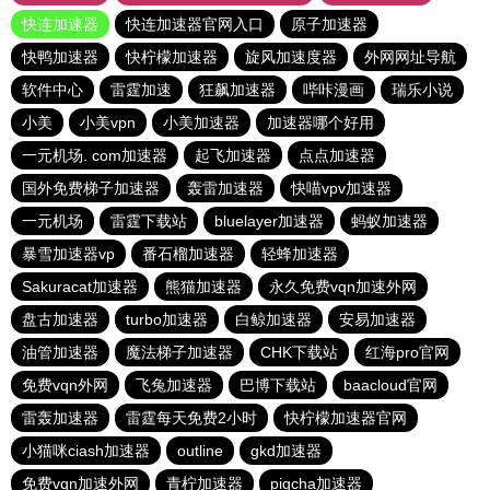
快连加速器
快连加速器官网入口
原子加速器
快鸭加速器
快柠檬加速器
旋风加速度器
外网网址导航
软件中心
雷霆加速
狂飙加速器
哔咔漫画
瑞乐小说
小美
小美vpn
小美加速器
加速器哪个好用
一元机场. com加速器
起飞加速器
点点加速器
国外免费梯子加速器
轰雷加速器
快喵vpv加速器
一元机场
雷霆下载站
bluelayer加速器
蚂蚁加速器
暴雪加速器vp
番石榴加速器
轻蜂加速器
Sakuracat加速器
熊猫加速器
永久免费vqn加速外网
盘古加速器
turbo加速器
白鲸加速器
安易加速器
油管加速器
魔法梯子加速器
CHK下载站
红海pro官网
免费vqn外网
飞兔加速器
巴博下载站
baacloud官网
雷轰加速器
雷霆每天免费2小时
快柠檬加速器官网
小猫咪ciash加速器
outline
gkd加速器
免费vqn加速外网
青柠加速器
pigcha加速器