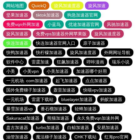
网站地图
QuickQ
旋风加速度器
旋风加速
坚果加速器
tiktok加速器
狗急加速器官网
免费vqn外网加速
小蓝鸟
优途加速器官网
风驰加速器
旋风加速器
免费vps加速器外网苹果版
旋风加速度器
快连加速器
快连加速器官网入口
原子加速器
快鸭加速器
快柠檬加速器
旋风加速度器
外网网址导航
软件中心
雷霆加速
狂飙加速器
哔咔漫画
瑞乐小说
小美
小美vpn
小美加速器
加速器哪个好用
一元机场. com加速器
起飞加速器
点点加速器
国外免费梯子加速器
轰雷加速器
快喵vpv加速器
一元机场
雷霆下载站
bluelayer加速器
蚂蚁加速器
暴雪加速器vp
番石榴加速器
轻蜂加速器
Sakuracat加速器
熊猫加速器
永久免费vqn加速外网
盘古加速器
turbo加速器
白鲸加速器
安易加速器
油管加速器
魔法梯子加速器
CHK下载站
红海pro官网