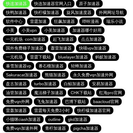
快连加速器
快连加速器官网入口
原子加速器
快鸭加速器
快柠檬加速器
旋风加速度器
外网网址导航
软件中心
雷霆加速
狂飙加速器
哔咔漫画
瑞乐小说
小美
小美vpn
小美加速器
加速器哪个好用
一元机场. com加速器
起飞加速器
点点加速器
国外免费梯子加速器
轰雷加速器
快喵vpv加速器
一元机场
雷霆下载站
bluelayer加速器
蚂蚁加速器
暴雪加速器vp
番石榴加速器
轻蜂加速器
Sakuracat加速器
熊猫加速器
永久免费vqn加速外网
盘古加速器
turbo加速器
白鲸加速器
安易加速器
油管加速器
魔法梯子加速器
CHK下载站
红海pro官网
免费vqn外网
飞兔加速器
巴博下载站
baacloud官网
雷轰加速器
雷霆每天免费2小时
快柠檬加速器官网
小猫咪ciash加速器
outline
gkd加速器
免费vqn加速外网
青柠加速器
pigcha加速器