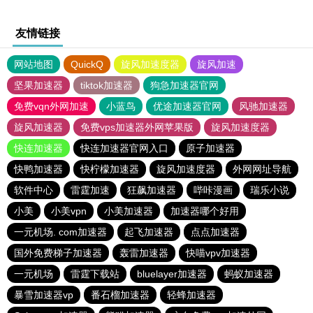
友情链接
网站地图
QuickQ
旋风加速度器
旋风加速
坚果加速器
tiktok加速器
狗急加速器官网
免费vqn外网加速
小蓝鸟
优途加速器官网
风驰加速器
旋风加速器
免费vps加速器外网苹果版
旋风加速度器
快连加速器
快连加速器官网入口
原子加速器
快鸭加速器
快柠檬加速器
旋风加速度器
外网网址导航
软件中心
雷霆加速
狂飙加速器
哔咔漫画
瑞乐小说
小美
小美vpn
小美加速器
加速器哪个好用
一元机场. com加速器
起飞加速器
点点加速器
国外免费梯子加速器
轰雷加速器
快喵vpv加速器
一元机场
雷霆下载站
bluelayer加速器
蚂蚁加速器
暴雪加速器vp
番石榴加速器
轻蜂加速器