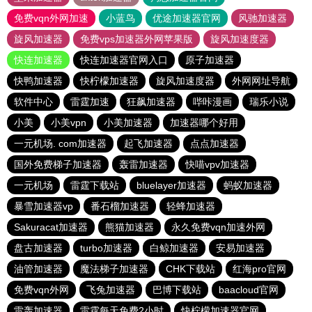
免费vqn外网加速
小蓝鸟
优途加速器官网
风驰加速器
旋风加速器
免费vps加速器外网苹果版
旋风加速度器
快连加速器
快连加速器官网入口
原子加速器
快鸭加速器
快柠檬加速器
旋风加速度器
外网网址导航
软件中心
雷霆加速
狂飙加速器
哔咔漫画
瑞乐小说
小美
小美vpn
小美加速器
加速器哪个好用
一元机场. com加速器
起飞加速器
点点加速器
国外免费梯子加速器
轰雷加速器
快喵vpv加速器
一元机场
雷霆下载站
bluelayer加速器
蚂蚁加速器
暴雪加速器vp
番石榴加速器
轻蜂加速器
Sakuracat加速器
熊猫加速器
永久免费vqn加速外网
盘古加速器
turbo加速器
白鲸加速器
安易加速器
油管加速器
魔法梯子加速器
CHK下载站
红海pro官网
免费vqn外网
飞兔加速器
巴博下载站
baacloud官网
雷轰加速器
雷霆每天免费2小时
快柠檬加速器官网