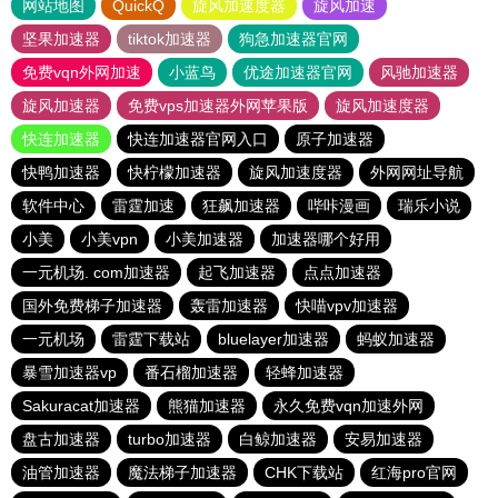
网站地图
QuickQ
旋风加速度器
旋风加速
坚果加速器
tiktok加速器
狗急加速器官网
免费vqn外网加速
小蓝鸟
优途加速器官网
风驰加速器
旋风加速器
免费vps加速器外网苹果版
旋风加速度器
快连加速器
快连加速器官网入口
原子加速器
快鸭加速器
快柠檬加速器
旋风加速度器
外网网址导航
软件中心
雷霆加速
狂飙加速器
哔咔漫画
瑞乐小说
小美
小美vpn
小美加速器
加速器哪个好用
一元机场. com加速器
起飞加速器
点点加速器
国外免费梯子加速器
轰雷加速器
快喵vpv加速器
一元机场
雷霆下载站
bluelayer加速器
蚂蚁加速器
暴雪加速器vp
番石榴加速器
轻蜂加速器
Sakuracat加速器
熊猫加速器
永久免费vqn加速外网
盘古加速器
turbo加速器
白鲸加速器
安易加速器
油管加速器
魔法梯子加速器
CHK下载站
红海pro官网