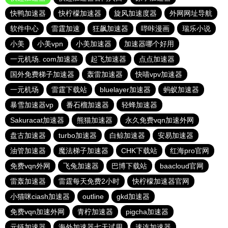
快鸭加速器
快柠檬加速器
旋风加速度器
外网网址导航
软件中心
雷霆加速
狂飙加速器
哔咔漫画
瑞乐小说
小美
小美vpn
小美加速器
加速器哪个好用
一元机场. com加速器
起飞加速器
点点加速器
国外免费梯子加速器
轰雷加速器
快喵vpv加速器
一元机场
雷霆下载站
bluelayer加速器
蚂蚁加速器
暴雪加速器vp
番石榴加速器
轻蜂加速器
Sakuracat加速器
熊猫加速器
永久免费vqn加速外网
盘古加速器
turbo加速器
白鲸加速器
安易加速器
油管加速器
魔法梯子加速器
CHK下载站
红海pro官网
免费vqn外网
飞兔加速器
巴博下载站
baacloud官网
雷轰加速器
雷霆每天免费2小时
快柠檬加速器官网
小猫咪ciash加速器
outline
gkd加速器
免费vqn加速外网
青柠加速器
pigcha加速器
元链加速器
海外加速器七天试用
速连加速器