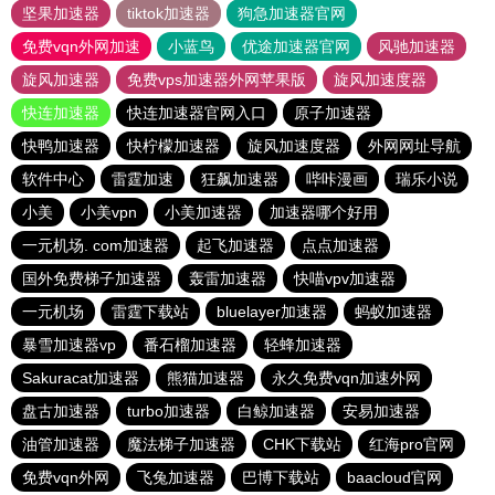
坚果加速器
tiktok加速器
狗急加速器官网
免费vqn外网加速
小蓝鸟
优途加速器官网
风驰加速器
旋风加速器
免费vps加速器外网苹果版
旋风加速度器
快连加速器
快连加速器官网入口
原子加速器
快鸭加速器
快柠檬加速器
旋风加速度器
外网网址导航
软件中心
雷霆加速
狂飙加速器
哔咔漫画
瑞乐小说
小美
小美vpn
小美加速器
加速器哪个好用
一元机场. com加速器
起飞加速器
点点加速器
国外免费梯子加速器
轰雷加速器
快喵vpv加速器
一元机场
雷霆下载站
bluelayer加速器
蚂蚁加速器
暴雪加速器vp
番石榴加速器
轻蜂加速器
Sakuracat加速器
熊猫加速器
永久免费vqn加速外网
盘古加速器
turbo加速器
白鲸加速器
安易加速器
油管加速器
魔法梯子加速器
CHK下载站
红海pro官网
免费vqn外网
飞兔加速器
巴博下载站
baacloud官网