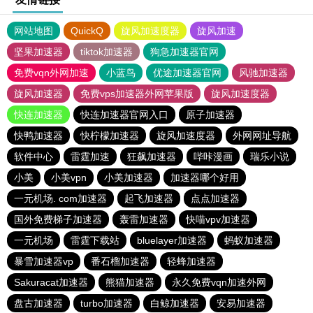
网站地图
QuickQ
旋风加速度器
旋风加速
坚果加速器
tiktok加速器
狗急加速器官网
免费vqn外网加速
小蓝鸟
优途加速器官网
风驰加速器
旋风加速器
免费vps加速器外网苹果版
旋风加速度器
快连加速器
快连加速器官网入口
原子加速器
快鸭加速器
快柠檬加速器
旋风加速度器
外网网址导航
软件中心
雷霆加速
狂飙加速器
哔咔漫画
瑞乐小说
小美
小美vpn
小美加速器
加速器哪个好用
一元机场. com加速器
起飞加速器
点点加速器
国外免费梯子加速器
轰雷加速器
快喵vpv加速器
一元机场
雷霆下载站
bluelayer加速器
蚂蚁加速器
暴雪加速器vp
番石榴加速器
轻蜂加速器
Sakuracat加速器
熊猫加速器
永久免费vqn加速外网
盘古加速器
turbo加速器
白鲸加速器
安易加速器