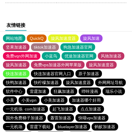
友情链接
网站地图
QuickQ
旋风加速度器
旋风加速
坚果加速器
tiktok加速器
狗急加速器官网
免费vqn外网加速
小蓝鸟
优途加速器官网
风驰加速器
旋风加速器
免费vps加速器外网苹果版
旋风加速度器
快连加速器
快连加速器官网入口
原子加速器
快鸭加速器
快柠檬加速器
旋风加速度器
外网网址导航
软件中心
雷霆加速
狂飙加速器
哔咔漫画
瑞乐小说
小美
小美vpn
小美加速器
加速器哪个好用
一元机场. com加速器
起飞加速器
点点加速器
国外免费梯子加速器
轰雷加速器
快喵vpv加速器
一元机场
雷霆下载站
bluelayer加速器
蚂蚁加速器