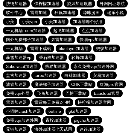
快鸭加速器
快柠檬加速器
旋风加速度器
外网网址导航
软件中心
雷霆加速
狂飙加速器
哔咔漫画
瑞乐小说
小美
小美vpn
小美加速器
加速器哪个好用
一元机场. com加速器
起飞加速器
点点加速器
国外免费梯子加速器
轰雷加速器
快喵vpv加速器
一元机场
雷霆下载站
bluelayer加速器
蚂蚁加速器
暴雪加速器vp
番石榴加速器
轻蜂加速器
Sakuracat加速器
熊猫加速器
永久免费vqn加速外网
盘古加速器
turbo加速器
白鲸加速器
安易加速器
油管加速器
魔法梯子加速器
CHK下载站
红海pro官网
免费vqn外网
飞兔加速器
巴博下载站
baacloud官网
雷轰加速器
雷霆每天免费2小时
快柠檬加速器官网
小猫咪ciash加速器
outline
gkd加速器
免费vqn加速外网
青柠加速器
pigcha加速器
元链加速器
海外加速器七天试用
速连加速器