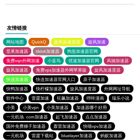
友情链接
网站地图
QuickQ
旋风加速度器
旋风加速
坚果加速器
tiktok加速器
狗急加速器官网
免费vqn外网加速
小蓝鸟
优途加速器官网
风驰加速器
旋风加速器
免费vps加速器外网苹果版
旋风加速度器
快连加速器
快连加速器官网入口
原子加速器
快鸭加速器
快柠檬加速器
旋风加速度器
外网网址导航
软件中心
雷霆加速
狂飙加速器
哔咔漫画
瑞乐小说
小美
小美vpn
小美加速器
加速器哪个好用
一元机场. com加速器
起飞加速器
点点加速器
国外免费梯子加速器
轰雷加速器
快喵vpv加速器
一元机场
雷霆下载站
bluelayer加速器
蚂蚁加速器