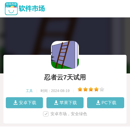
忍者云7天试用
工具
|
时间：2024-08-19
|
安卓下载
苹果下载
PC下载
安卓市场，安全绿色