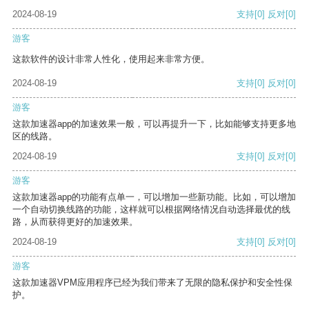
2024-08-19
支持
[0]
反对
[0]
游客
这款软件的设计非常人性化，使用起来非常方便。
2024-08-19
支持
[0]
反对
[0]
游客
这款加速器app的加速效果一般，可以再提升一下，比如能够支持更多地
区的线路。
2024-08-19
支持
[0]
反对
[0]
游客
这款加速器app的功能有点单一，可以增加一些新功能。比如，可以增加
一个自动切换线路的功能，这样就可以根据网络情况自动选择最优的线
路，从而获得更好的加速效果。
2024-08-19
支持
[0]
反对
[0]
游客
这款加速器VPM应用程序已经为我们带来了无限的隐私保护和安全性保
护。