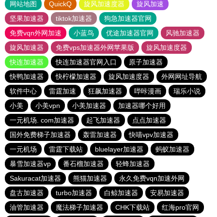
网站地图
QuickQ
旋风加速度器
旋风加速
坚果加速器
tiktok加速器
狗急加速器官网
免费vqn外网加速
小蓝鸟
优途加速器官网
风驰加速器
旋风加速器
免费vps加速器外网苹果版
旋风加速度器
快连加速器
快连加速器官网入口
原子加速器
快鸭加速器
快柠檬加速器
旋风加速度器
外网网址导航
软件中心
雷霆加速
狂飙加速器
哔咔漫画
瑞乐小说
小美
小美vpn
小美加速器
加速器哪个好用
一元机场. com加速器
起飞加速器
点点加速器
国外免费梯子加速器
轰雷加速器
快喵vpv加速器
一元机场
雷霆下载站
bluelayer加速器
蚂蚁加速器
暴雪加速器vp
番石榴加速器
轻蜂加速器
Sakuracat加速器
熊猫加速器
永久免费vqn加速外网
盘古加速器
turbo加速器
白鲸加速器
安易加速器
油管加速器
魔法梯子加速器
CHK下载站
红海pro官网