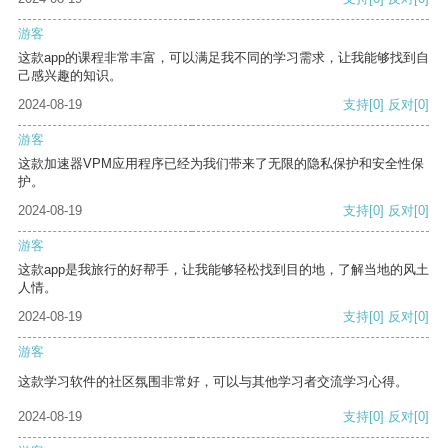
游客
这款app的课程非常丰富，可以满足我不同的学习需求，让我能够找到自
己感兴趣的知识。
2024-08-19
支持
[0]
反对
[0]
游客
这款加速器VPM应用程序已经为我们带来了无限的隐私保护和安全性保
护。
2024-08-19
支持
[0]
反对
[0]
游客
这款app是我旅行的好帮手，让我能够轻松找到目的地，了解当地的风土
人情。
2024-08-19
支持
[0]
反对
[0]
游客
这款学习软件的社区氛围非常好，可以与其他学习者交流学习心得。
2024-08-19
支持
[0]
反对
[0]