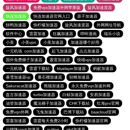
旋风加速器
免费vps加速器外网苹果版
旋风加速度器
快连加速器
快连加速器官网入口
原子加速器
快鸭加速器
快柠檬加速器
旋风加速度器
外网网址导航
软件中心
雷霆加速
狂飙加速器
哔咔漫画
瑞乐小说
小美
小美vpn
小美加速器
加速器哪个好用
一元机场. com加速器
起飞加速器
点点加速器
国外免费梯子加速器
轰雷加速器
快喵vpv加速器
一元机场
雷霆下载站
bluelayer加速器
蚂蚁加速器
暴雪加速器vp
番石榴加速器
轻蜂加速器
Sakuracat加速器
熊猫加速器
永久免费vqn加速外网
盘古加速器
turbo加速器
白鲸加速器
安易加速器
油管加速器
魔法梯子加速器
CHK下载站
红海pro官网
免费vqn外网
飞兔加速器
巴博下载站
baacloud官网
雷轰加速器
雷霆每天免费2小时
快柠檬加速器官网
小猫咪ciash加速器
outline
gkd加速器