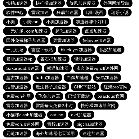
快鸭加速器
快柠檬加速器
旋风加速度器
外网网址导航
软件中心
雷霆加速
狂飙加速器
哔咔漫画
瑞乐小说
小美
小美vpn
小美加速器
加速器哪个好用
一元机场. com加速器
起飞加速器
点点加速器
国外免费梯子加速器
轰雷加速器
快喵vpv加速器
一元机场
雷霆下载站
bluelayer加速器
蚂蚁加速器
暴雪加速器vp
番石榴加速器
轻蜂加速器
Sakuracat加速器
熊猫加速器
永久免费vqn加速外网
盘古加速器
turbo加速器
白鲸加速器
安易加速器
油管加速器
魔法梯子加速器
CHK下载站
红海pro官网
免费vqn外网
飞兔加速器
巴博下载站
baacloud官网
雷轰加速器
雷霆每天免费2小时
快柠檬加速器官网
小猫咪ciash加速器
outline
gkd加速器
免费vqn加速外网
青柠加速器
pigcha加速器
元链加速器
海外加速器七天试用
速连加速器