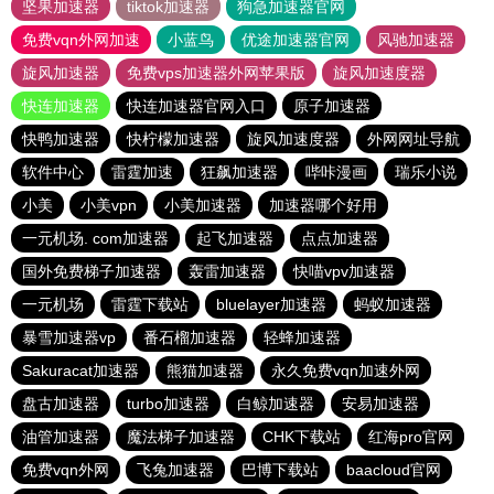
坚果加速器
tiktok加速器
狗急加速器官网
免费vqn外网加速
小蓝鸟
优途加速器官网
风驰加速器
旋风加速器
免费vps加速器外网苹果版
旋风加速度器
快连加速器
快连加速器官网入口
原子加速器
快鸭加速器
快柠檬加速器
旋风加速度器
外网网址导航
软件中心
雷霆加速
狂飙加速器
哔咔漫画
瑞乐小说
小美
小美vpn
小美加速器
加速器哪个好用
一元机场. com加速器
起飞加速器
点点加速器
国外免费梯子加速器
轰雷加速器
快喵vpv加速器
一元机场
雷霆下载站
bluelayer加速器
蚂蚁加速器
暴雪加速器vp
番石榴加速器
轻蜂加速器
Sakuracat加速器
熊猫加速器
永久免费vqn加速外网
盘古加速器
turbo加速器
白鲸加速器
安易加速器
油管加速器
魔法梯子加速器
CHK下载站
红海pro官网
免费vqn外网
飞兔加速器
巴博下载站
baacloud官网