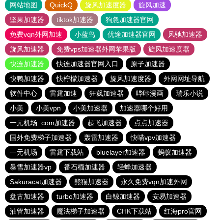
网站地图
QuickQ
旋风加速度器
旋风加速
坚果加速器
tiktok加速器
狗急加速器官网
免费vqn外网加速
小蓝鸟
优途加速器官网
风驰加速器
旋风加速器
免费vps加速器外网苹果版
旋风加速度器
快连加速器
快连加速器官网入口
原子加速器
快鸭加速器
快柠檬加速器
旋风加速度器
外网网址导航
软件中心
雷霆加速
狂飙加速器
哔咔漫画
瑞乐小说
小美
小美vpn
小美加速器
加速器哪个好用
一元机场. com加速器
起飞加速器
点点加速器
国外免费梯子加速器
轰雷加速器
快喵vpv加速器
一元机场
雷霆下载站
bluelayer加速器
蚂蚁加速器
暴雪加速器vp
番石榴加速器
轻蜂加速器
Sakuracat加速器
熊猫加速器
永久免费vqn加速外网
盘古加速器
turbo加速器
白鲸加速器
安易加速器
油管加速器
魔法梯子加速器
CHK下载站
红海pro官网