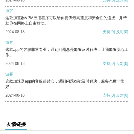
2024-08-18
支持
[0]
反对
[0]
游客
这款加速器VPM应用程序可以给你提供最高速度和安全性的连接，并帮
助你在网络上自由移动。
2024-08-18
支持
[0]
反对
[0]
游客
这款app的客服非常专业，遇到问题总是能够及时解决，让我能够安心工
作。
2024-08-18
支持
[0]
反对
[0]
游客
这款加速器app的客服很贴心，遇到问题都能及时解决，服务态度非常
好。
2024-08-18
支持
[0]
反对
[0]
友情链接