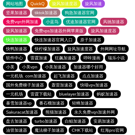
网站地图
QuickQ
旋风加速度器
旋风加速
坚果加速器
tiktok加速器
狗急加速器官网
免费vqn外网加速
小蓝鸟
优途加速器官网
风驰加速器
旋风加速器
免费vps加速器外网苹果版
旋风加速度器
快连加速器
快连加速器官网入口
原子加速器
快鸭加速器
快柠檬加速器
旋风加速度器
外网网址导航
软件中心
雷霆加速
狂飙加速器
哔咔漫画
瑞乐小说
小美
小美vpn
小美加速器
加速器哪个好用
一元机场. com加速器
起飞加速器
点点加速器
国外免费梯子加速器
轰雷加速器
快喵vpv加速器
一元机场
雷霆下载站
bluelayer加速器
蚂蚁加速器
暴雪加速器vp
番石榴加速器
轻蜂加速器
Sakuracat加速器
熊猫加速器
永久免费vqn加速外网
盘古加速器
turbo加速器
白鲸加速器
安易加速器
油管加速器
魔法梯子加速器
CHK下载站
红海pro官网