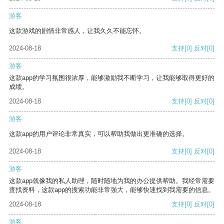
游客
这款游戏的剧情非常感人，让我久久不能忘怀。
2024-08-18
支持
[0]
反对
[0]
游客
这款app的学习氛围很浓厚，能够激励我不断学习，让我能够取得更好的
成绩。
2024-08-18
支持
[0]
反对
[0]
游客
这款app的用户评论非常真实，可以帮助我做出更准确的选择。
2024-08-18
支持
[0]
反对
[0]
游客
这款app就像我的私人助理，随时随地为我的办公提供帮助。我经常需要
查找资料，这款app的搜索功能非常强大，能够快速找到我需要的信息。
2024-08-18
支持
[0]
反对
[0]
游客