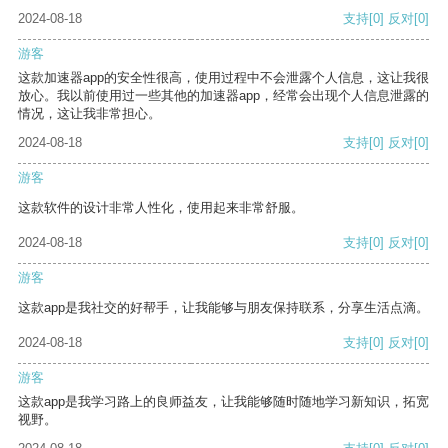
2024-08-18
支持
[0]
反对
[0]
游客
这款加速器app的安全性很高，使用过程中不会泄露个人信息，这让我很
放心。我以前使用过一些其他的加速器app，经常会出现个人信息泄露的
情况，这让我非常担心。
2024-08-18
支持
[0]
反对
[0]
游客
这款软件的设计非常人性化，使用起来非常舒服。
2024-08-18
支持
[0]
反对
[0]
游客
这款app是我社交的好帮手，让我能够与朋友保持联系，分享生活点滴。
2024-08-18
支持
[0]
反对
[0]
游客
这款app是我学习路上的良师益友，让我能够随时随地学习新知识，拓宽
视野。