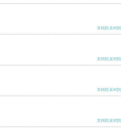
支持
[0]
反对
[0]
支持
[0]
反对
[0]
支持
[0]
反对
[0]
支持
[0]
反对
[0]