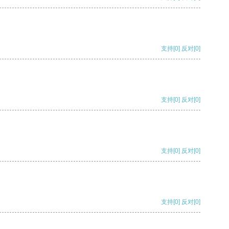
支持
[0]
反对
[0]
支持
[0]
反对
[0]
支持
[0]
反对
[0]
支持
[0]
反对
[0]