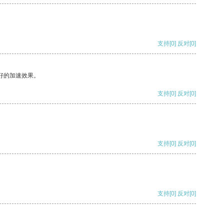
支持
[0]
反对
[0]
好的加速效果。
支持
[0]
反对
[0]
支持
[0]
反对
[0]
支持
[0]
反对
[0]