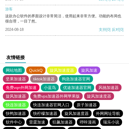
游客
这款办公软件的界面设计非常简洁，使用起来非常方便。功能的布局也
很合理，一目了然。
2024-08-18
支持
[0]
反对
[0]
友情链接
网站地图
QuickQ
旋风加速度器
旋风加速
坚果加速器
tiktok加速器
狗急加速器官网
免费vqn外网加速
小蓝鸟
优途加速器官网
风驰加速器
旋风加速器
免费vps加速器外网苹果版
旋风加速度器
快连加速器
快连加速器官网入口
原子加速器
快鸭加速器
快柠檬加速器
旋风加速度器
外网网址导航
软件中心
雷霆加速
狂飙加速器
哔咔漫画
瑞乐小说