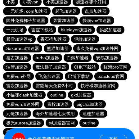
小美
小美vpn
小美加速器
加速器哪个好用
一元机场. com加速器
起飞加速器
点点加速器
国外免费梯子加速器
轰雷加速器
快喵vpv加速器
一元机场
雷霆下载站
bluelayer加速器
蚂蚁加速器
暴雪加速器vp
番石榴加速器
轻蜂加速器
Sakuracat加速器
熊猫加速器
永久免费vqn加速外网
盘古加速器
turbo加速器
白鲸加速器
安易加速器
油管加速器
魔法梯子加速器
CHK下载站
红海pro官网
免费vqn外网
飞兔加速器
巴博下载站
baacloud官网
雷轰加速器
雷霆每天免费2小时
快柠檬加速器官网
小猫咪ciash加速器
outline
gkd加速器
免费vqn加速外网
青柠加速器
pigcha加速器
元链加速器
海外加速器七天试用
速连加速器
极光aurora加速器
tyl加速器官网
outline
雷霆加速免费永久
点点加速器
啊哈加速器
outline
永久免费使用的加速器
下载