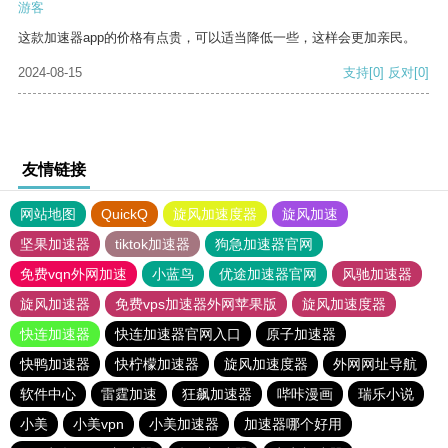
游客
这款加速器app的价格有点贵，可以适当降低一些，这样会更加亲民。
2024-08-15
支持
[0]
反对
[0]
友情链接
网站地图
QuickQ
旋风加速度器
旋风加速
坚果加速器
tiktok加速器
狗急加速器官网
免费vqn外网加速
小蓝鸟
优途加速器官网
风驰加速器
旋风加速器
免费vps加速器外网苹果版
旋风加速度器
快连加速器
快连加速器官网入口
原子加速器
快鸭加速器
快柠檬加速器
旋风加速度器
外网网址导航
软件中心
雷霆加速
狂飙加速器
哔咔漫画
瑞乐小说
小美
小美vpn
小美加速器
加速器哪个好用