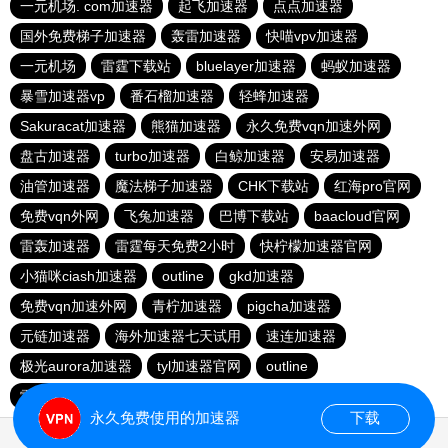
一元机场. com加速器
起飞加速器
点点加速器
国外免费梯子加速器
轰雷加速器
快喵vpv加速器
一元机场
雷霆下载站
bluelayer加速器
蚂蚁加速器
暴雪加速器vp
番石榴加速器
轻蜂加速器
Sakuracat加速器
熊猫加速器
永久免费vqn加速外网
盘古加速器
turbo加速器
白鲸加速器
安易加速器
油管加速器
魔法梯子加速器
CHK下载站
红海pro官网
免费vqn外网
飞兔加速器
巴博下载站
baacloud官网
雷轰加速器
雷霆每天免费2小时
快柠檬加速器官网
小猫咪ciash加速器
outline
gkd加速器
免费vqn加速外网
青柠加速器
pigcha加速器
元链加速器
海外加速器七天试用
速连加速器
极光aurora加速器
tyl加速器官网
outline
雷霆加速免费永久
点点加速器
啊哈加速器
outline
永久免费使用的加速器
下载