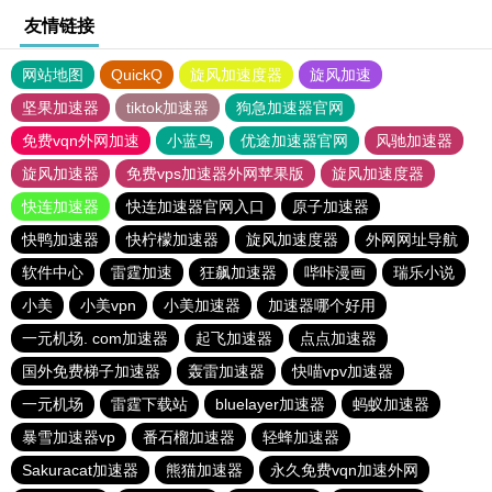
友情链接
网站地图
QuickQ
旋风加速度器
旋风加速
坚果加速器
tiktok加速器
狗急加速器官网
免费vqn外网加速
小蓝鸟
优途加速器官网
风驰加速器
旋风加速器
免费vps加速器外网苹果版
旋风加速度器
快连加速器
快连加速器官网入口
原子加速器
快鸭加速器
快柠檬加速器
旋风加速度器
外网网址导航
软件中心
雷霆加速
狂飙加速器
哔咔漫画
瑞乐小说
小美
小美vpn
小美加速器
加速器哪个好用
一元机场. com加速器
起飞加速器
点点加速器
国外免费梯子加速器
轰雷加速器
快喵vpv加速器
一元机场
雷霆下载站
bluelayer加速器
蚂蚁加速器
暴雪加速器vp
番石榴加速器
轻蜂加速器
Sakuracat加速器
熊猫加速器
永久免费vqn加速外网