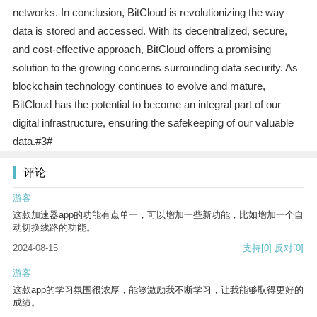
networks. In conclusion, BitCloud is revolutionizing the way
data is stored and accessed. With its decentralized, secure,
and cost-effective approach, BitCloud offers a promising
solution to the growing concerns surrounding data security. As
blockchain technology continues to evolve and mature,
BitCloud has the potential to become an integral part of our
digital infrastructure, ensuring the safekeeping of our valuable
data.#3#
评论
游客
这款加速器app的功能有点单一，可以增加一些新功能，比如增加一个自
动切换线路的功能。
2024-08-15
支持
[0]
反对
[0]
游客
这款app的学习氛围很浓厚，能够激励我不断学习，让我能够取得更好的
成绩。