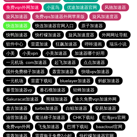
免费vqn外网加速
小蓝鸟
优途加速器官网
风驰加速器
旋风加速器
免费vps加速器外网苹果版
旋风加速度器
快连加速器
快连加速器官网入口
原子加速器
快鸭加速器
快柠檬加速器
旋风加速度器
外网网址导航
软件中心
雷霆加速
狂飙加速器
哔咔漫画
瑞乐小说
小美
小美vpn
小美加速器
加速器哪个好用
一元机场. com加速器
起飞加速器
点点加速器
国外免费梯子加速器
轰雷加速器
快喵vpv加速器
一元机场
雷霆下载站
bluelayer加速器
蚂蚁加速器
暴雪加速器vp
番石榴加速器
轻蜂加速器
Sakuracat加速器
熊猫加速器
永久免费vqn加速外网
盘古加速器
turbo加速器
白鲸加速器
安易加速器
油管加速器
魔法梯子加速器
CHK下载站
红海pro官网
免费vqn外网
飞兔加速器
巴博下载站
baacloud官网
雷轰加速器
雷霆每天免费2小时
快柠檬加速器官网