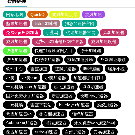
友情链接
网站地图
QuickQ
旋风加速度器
旋风加速
坚果加速器
tiktok加速器
狗急加速器官网
免费vqn外网加速
小蓝鸟
优途加速器官网
风驰加速器
旋风加速器
免费vps加速器外网苹果版
旋风加速度器
快连加速器
快连加速器官网入口
原子加速器
快鸭加速器
快柠檬加速器
旋风加速度器
外网网址导航
软件中心
雷霆加速
狂飙加速器
哔咔漫画
瑞乐小说
小美
小美vpn
小美加速器
加速器哪个好用
一元机场. com加速器
起飞加速器
点点加速器
国外免费梯子加速器
轰雷加速器
快喵vpv加速器
一元机场
雷霆下载站
bluelayer加速器
蚂蚁加速器
暴雪加速器vp
番石榴加速器
轻蜂加速器
Sakuracat加速器
熊猫加速器
永久免费vqn加速外网
盘古加速器
turbo加速器
白鲸加速器
安易加速器