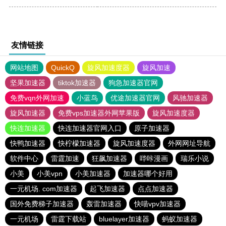
友情链接
网站地图
QuickQ
旋风加速度器
旋风加速
坚果加速器
tiktok加速器
狗急加速器官网
免费vqn外网加速
小蓝鸟
优途加速器官网
风驰加速器
旋风加速器
免费vps加速器外网苹果版
旋风加速度器
快连加速器
快连加速器官网入口
原子加速器
快鸭加速器
快柠檬加速器
旋风加速度器
外网网址导航
软件中心
雷霆加速
狂飙加速器
哔咔漫画
瑞乐小说
小美
小美vpn
小美加速器
加速器哪个好用
一元机场. com加速器
起飞加速器
点点加速器
国外免费梯子加速器
轰雷加速器
快喵vpv加速器
一元机场
雷霆下载站
bluelayer加速器
蚂蚁加速器