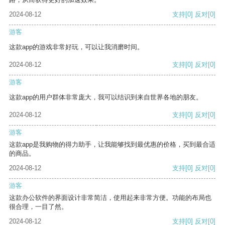
2024-08-12
支持
[0]
反对
[0]
游客
这款app的游戏非常好玩，可以让我消磨时间。
2024-08-12
支持
[0]
反对
[0]
游客
这款app的用户群体非常庞大，我可以结识到来自世界各地的朋友。
2024-08-12
支持
[0]
反对
[0]
游客
这款app是我购物的得力助手，让我能够找到最优惠的价格，买到最合适
的商品。
2024-08-12
支持
[0]
反对
[0]
游客
这款办公软件的界面设计非常简洁，使用起来非常方便。功能的布局也
很合理，一目了然。
2024-08-12
支持
[0]
反对
[0]