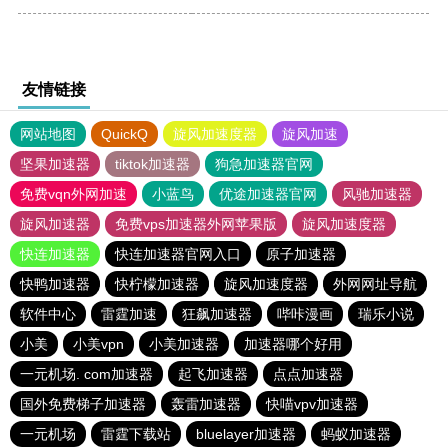
友情链接
网站地图
QuickQ
旋风加速度器
旋风加速
坚果加速器
tiktok加速器
狗急加速器官网
免费vqn外网加速
小蓝鸟
优途加速器官网
风驰加速器
旋风加速器
免费vps加速器外网苹果版
旋风加速度器
快连加速器
快连加速器官网入口
原子加速器
快鸭加速器
快柠檬加速器
旋风加速度器
外网网址导航
软件中心
雷霆加速
狂飙加速器
哔咔漫画
瑞乐小说
小美
小美vpn
小美加速器
加速器哪个好用
一元机场. com加速器
起飞加速器
点点加速器
国外免费梯子加速器
轰雷加速器
快喵vpv加速器
一元机场
雷霆下载站
bluelayer加速器
蚂蚁加速器