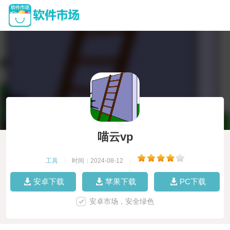
喵云vp
工具
|
时间：2024-08-12
|
安卓下载
苹果下载
PC下载
安卓市场，安全绿色