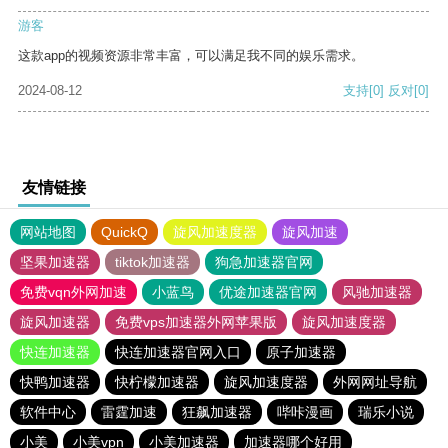
游客
这款app的视频资源非常丰富，可以满足我不同的娱乐需求。
2024-08-12
支持
[0]
反对
[0]
友情链接
网站地图
QuickQ
旋风加速度器
旋风加速
坚果加速器
tiktok加速器
狗急加速器官网
免费vqn外网加速
小蓝鸟
优途加速器官网
风驰加速器
旋风加速器
免费vps加速器外网苹果版
旋风加速度器
快连加速器
快连加速器官网入口
原子加速器
快鸭加速器
快柠檬加速器
旋风加速度器
外网网址导航
软件中心
雷霆加速
狂飙加速器
哔咔漫画
瑞乐小说
小美
小美vpn
小美加速器
加速器哪个好用