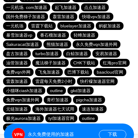
一元机场. com加速器
起飞加速器
点点加速器
国外免费梯子加速器
轰雷加速器
快喵vpv加速器
一元机场
雷霆下载站
bluelayer加速器
蚂蚁加速器
暴雪加速器vp
番石榴加速器
轻蜂加速器
Sakuracat加速器
熊猫加速器
永久免费vqn加速外网
盘古加速器
turbo加速器
白鲸加速器
安易加速器
油管加速器
魔法梯子加速器
CHK下载站
红海pro官网
免费vqn外网
飞兔加速器
巴博下载站
baacloud官网
雷轰加速器
雷霆每天免费2小时
快柠檬加速器官网
小猫咪ciash加速器
outline
gkd加速器
免费vqn加速外网
青柠加速器
pigcha加速器
元链加速器
海外加速器七天试用
速连加速器
极光aurora加速器
tyl加速器官网
outline
雷霆加速免费永久
点点加速器
啊哈加速器
outline
永久免费使用的加速器
下载