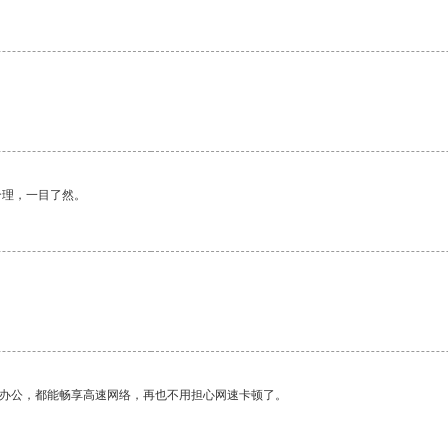
合理，一目了然。
作办公，都能畅享高速网络，再也不用担心网速卡顿了。