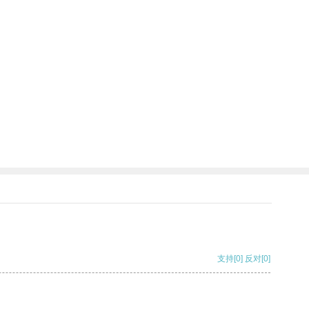
支持
[0]
反对
[0]