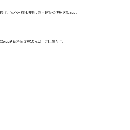
操作。我不用看说明书，就可以轻松使用这款app。
器app的价格应该在50元以下才比较合理。