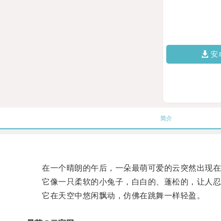
安
简介
在一个晴朗的午后，一朵最萌可爱的云突然出现在
它像一只柔软的小兔子，白白的、蓬松的，让人忍
它在天空中悠闲飘动，仿佛在跳舞一样轻盈。