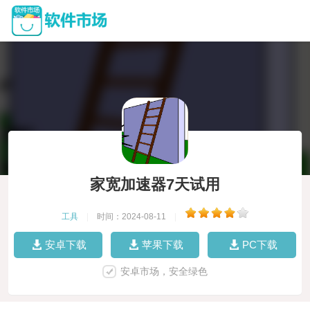
家宽加速器7天试用
工具
|
时间：2024-08-11
|
安卓下载
苹果下载
PC下载
安卓市场，安全绿色