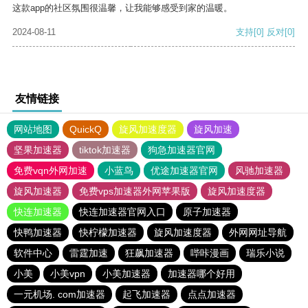
这款app的社区氛围很温馨，让我能够感受到家的温暖。
2024-08-11
支持
[0]
反对
[0]
友情链接
网站地图
QuickQ
旋风加速度器
旋风加速
坚果加速器
tiktok加速器
狗急加速器官网
免费vqn外网加速
小蓝鸟
优途加速器官网
风驰加速器
旋风加速器
免费vps加速器外网苹果版
旋风加速度器
快连加速器
快连加速器官网入口
原子加速器
快鸭加速器
快柠檬加速器
旋风加速度器
外网网址导航
软件中心
雷霆加速
狂飙加速器
哔咔漫画
瑞乐小说
小美
小美vpn
小美加速器
加速器哪个好用
一元机场. com加速器
起飞加速器
点点加速器