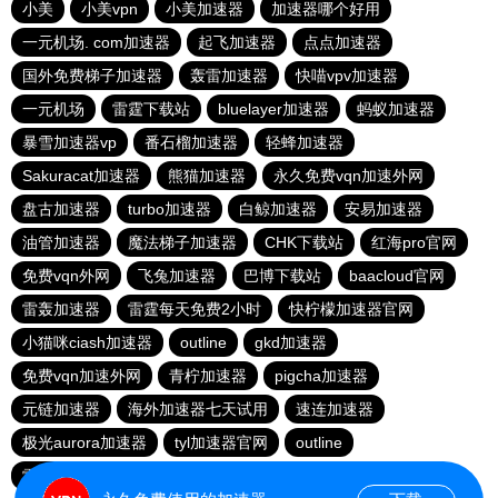
小美
小美vpn
小美加速器
加速器哪个好用
一元机场. com加速器
起飞加速器
点点加速器
国外免费梯子加速器
轰雷加速器
快喵vpv加速器
一元机场
雷霆下载站
bluelayer加速器
蚂蚁加速器
暴雪加速器vp
番石榴加速器
轻蜂加速器
Sakuracat加速器
熊猫加速器
永久免费vqn加速外网
盘古加速器
turbo加速器
白鲸加速器
安易加速器
油管加速器
魔法梯子加速器
CHK下载站
红海pro官网
免费vqn外网
飞兔加速器
巴博下载站
baacloud官网
雷轰加速器
雷霆每天免费2小时
快柠檬加速器官网
小猫咪ciash加速器
outline
gkd加速器
免费vqn加速外网
青柠加速器
pigcha加速器
元链加速器
海外加速器七天试用
速连加速器
极光aurora加速器
tyl加速器官网
outline
雷霆加速免费永久
点点加速器
啊哈加速器
outline