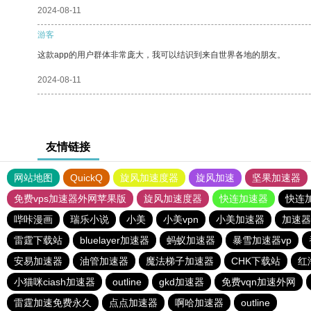
2024-08-11
游客
这款app的用户群体非常庞大，我可以结识到来自世界各地的朋友。
2024-08-11
友情链接
网站地图
QuickQ
旋风加速度器
旋风加速
坚果加速器
免费vps加速器外网苹果版
旋风加速度器
快连加速器
快连
哔咔漫画
瑞乐小说
小美
小美vpn
小美加速器
加速器
雷霆下载站
bluelayer加速器
蚂蚁加速器
暴雪加速器vp
安易加速器
油管加速器
魔法梯子加速器
CHK下载站
红
小猫咪ciash加速器
outline
gkd加速器
免费vqn加速外网
雷霆加速免费永久
点点加速器
啊哈加速器
outline