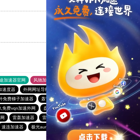
支持
[0]
反对
[0]
支持
[0]
反对
[0]
途加速器官网
风驰加速器
旋风加速器
加速度器
外网网址导航
软件中心
雷霆加速
狂飙加速器
外免费梯子加速器
轰雷加速器
快喵vpv加速器
一元机场
久免费vqn加速外网
盘古加速器
turbo加速器
白鲸加速器
官网
雷轰加速器
雷霆每天免费2小时
快柠檬加速器官网
速连加速器
极光aurora加速器
tyl加速器官网
outline