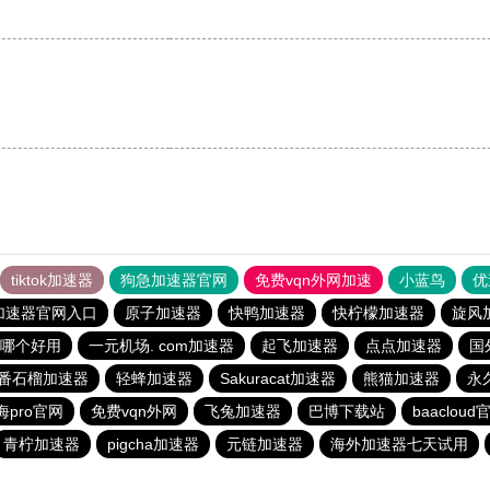
tiktok加速器
狗急加速器官网
免费vqn外网加速
小蓝鸟
优
加速器官网入口
原子加速器
快鸭加速器
快柠檬加速器
旋风
哪个好用
一元机场. com加速器
起飞加速器
点点加速器
国
番石榴加速器
轻蜂加速器
Sakuracat加速器
熊猫加速器
永
海pro官网
免费vqn外网
飞兔加速器
巴博下载站
baacloud
青柠加速器
pigcha加速器
元链加速器
海外加速器七天试用