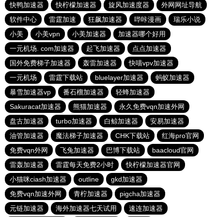
快鸭加速器
快柠檬加速器
旋风加速度器
外网网址导航
软件中心
雷霆加速
狂飙加速器
哔咔漫画
瑞乐小说
小美
小美vpn
小美加速器
加速器哪个好用
一元机场. com加速器
起飞加速器
点点加速器
国外免费梯子加速器
轰雷加速器
快喵vpv加速器
一元机场
雷霆下载站
bluelayer加速器
蚂蚁加速器
暴雪加速器vp
番石榴加速器
轻蜂加速器
Sakuracat加速器
熊猫加速器
永久免费vqn加速外网
盘古加速器
turbo加速器
白鲸加速器
安易加速器
油管加速器
魔法梯子加速器
CHK下载站
红海pro官网
免费vqn外网
飞兔加速器
巴博下载站
baacloud官网
雷轰加速器
雷霆每天免费2小时
快柠檬加速器官网
小猫咪ciash加速器
outline
gkd加速器
免费vqn加速外网
青柠加速器
pigcha加速器
元链加速器
海外加速器七天试用
速连加速器