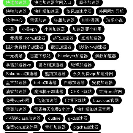
快连加速器
快连加速器官网入口
原子加速器
快鸭加速器
快柠檬加速器
旋风加速度器
外网网址导航
软件中心
雷霆加速
狂飙加速器
哔咔漫画
瑞乐小说
小美
小美vpn
小美加速器
加速器哪个好用
一元机场. com加速器
起飞加速器
点点加速器
国外免费梯子加速器
轰雷加速器
快喵vpv加速器
一元机场
雷霆下载站
bluelayer加速器
蚂蚁加速器
暴雪加速器vp
番石榴加速器
轻蜂加速器
Sakuracat加速器
熊猫加速器
永久免费vqn加速外网
盘古加速器
turbo加速器
白鲸加速器
安易加速器
油管加速器
魔法梯子加速器
CHK下载站
红海pro官网
免费vqn外网
飞兔加速器
巴博下载站
baacloud官网
雷轰加速器
雷霆每天免费2小时
快柠檬加速器官网
小猫咪ciash加速器
outline
gkd加速器
免费vqn加速外网
青柠加速器
pigcha加速器