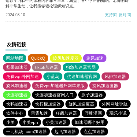
这款学习软件的课程内容非常丰富，涵盖了各个学科的知识。老师的讲
解非常生动，让我能够轻松理解知识点。
2024-08-10
支持
[0]
反对
[0]
友情链接
网站地图
QuickQ
旋风加速度器
旋风加速
坚果加速器
tiktok加速器
狗急加速器官网
免费vqn外网加速
小蓝鸟
优途加速器官网
风驰加速器
旋风加速器
免费vps加速器外网苹果版
旋风加速度器
快连加速器
快连加速器官网入口
原子加速器
快鸭加速器
快柠檬加速器
旋风加速度器
外网网址导航
软件中心
雷霆加速
狂飙加速器
哔咔漫画
瑞乐小说
小美
小美vpn
小美加速器
加速器哪个好用
一元机场. com加速器
起飞加速器
点点加速器