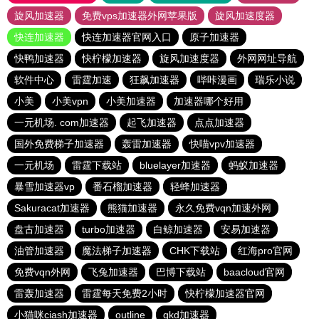
旋风加速器
免费vps加速器外网苹果版
旋风加速度器
快连加速器
快连加速器官网入口
原子加速器
快鸭加速器
快柠檬加速器
旋风加速度器
外网网址导航
软件中心
雷霆加速
狂飙加速器
哔咔漫画
瑞乐小说
小美
小美vpn
小美加速器
加速器哪个好用
一元机场. com加速器
起飞加速器
点点加速器
国外免费梯子加速器
轰雷加速器
快喵vpv加速器
一元机场
雷霆下载站
bluelayer加速器
蚂蚁加速器
暴雪加速器vp
番石榴加速器
轻蜂加速器
Sakuracat加速器
熊猫加速器
永久免费vqn加速外网
盘古加速器
turbo加速器
白鲸加速器
安易加速器
油管加速器
魔法梯子加速器
CHK下载站
红海pro官网
免费vqn外网
飞兔加速器
巴博下载站
baacloud官网
雷轰加速器
雷霆每天免费2小时
快柠檬加速器官网
小猫咪ciash加速器
outline
gkd加速器