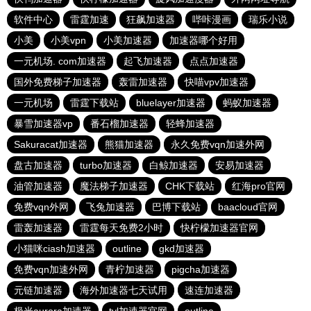
软件中心
雷霆加速
狂飙加速器
哔咔漫画
瑞乐小说
小美
小美vpn
小美加速器
加速器哪个好用
一元机场. com加速器
起飞加速器
点点加速器
国外免费梯子加速器
轰雷加速器
快喵vpv加速器
一元机场
雷霆下载站
bluelayer加速器
蚂蚁加速器
暴雪加速器vp
番石榴加速器
轻蜂加速器
Sakuracat加速器
熊猫加速器
永久免费vqn加速外网
盘古加速器
turbo加速器
白鲸加速器
安易加速器
油管加速器
魔法梯子加速器
CHK下载站
红海pro官网
免费vqn外网
飞兔加速器
巴博下载站
baacloud官网
雷轰加速器
雷霆每天免费2小时
快柠檬加速器官网
小猫咪ciash加速器
outline
gkd加速器
免费vqn加速外网
青柠加速器
pigcha加速器
元链加速器
海外加速器七天试用
速连加速器