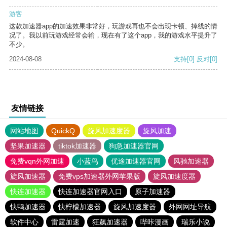
游客
这款加速器app的加速效果非常好，玩游戏再也不会出现卡顿、掉线的情
况了。我以前玩游戏经常会输，现在有了这个app，我的游戏水平提升了
不少。
2024-08-08
支持
[0]
反对
[0]
友情链接
网站地图
QuickQ
旋风加速度器
旋风加速
坚果加速器
tiktok加速器
狗急加速器官网
免费vqn外网加速
小蓝鸟
优途加速器官网
风驰加速器
旋风加速器
免费vps加速器外网苹果版
旋风加速度器
快连加速器
快连加速器官网入口
原子加速器
快鸭加速器
快柠檬加速器
旋风加速度器
外网网址导航
软件中心
雷霆加速
狂飙加速器
哔咔漫画
瑞乐小说