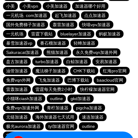
小美
小美vpn
小美加速器
加速器哪个好用
一元机场. com加速器
起飞加速器
点点加速器
国外免费梯子加速器
轰雷加速器
快喵vpv加速器
一元机场
雷霆下载站
bluelayer加速器
蚂蚁加速器
暴雪加速器vp
番石榴加速器
轻蜂加速器
Sakuracat加速器
熊猫加速器
永久免费vqn加速外网
盘古加速器
turbo加速器
白鲸加速器
安易加速器
油管加速器
魔法梯子加速器
CHK下载站
红海pro官网
免费vqn外网
飞兔加速器
巴博下载站
baacloud官网
雷轰加速器
雷霆每天免费2小时
快柠檬加速器官网
小猫咪ciash加速器
outline
gkd加速器
免费vqn加速外网
青柠加速器
pigcha加速器
元链加速器
海外加速器七天试用
速连加速器
极光aurora加速器
tyl加速器官网
outline
雷霆加速免费永久
点点加速器
啊哈加速器
outline