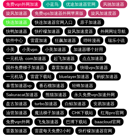
免费vqn外网加速
小蓝鸟
优途加速器官网
风驰加速器
旋风加速器
免费vps加速器外网苹果版
旋风加速度器
快连加速器
快连加速器官网入口
原子加速器
快鸭加速器
快柠檬加速器
旋风加速度器
外网网址导航
软件中心
雷霆加速
狂飙加速器
哔咔漫画
瑞乐小说
小美
小美vpn
小美加速器
加速器哪个好用
一元机场. com加速器
起飞加速器
点点加速器
国外免费梯子加速器
轰雷加速器
快喵vpv加速器
一元机场
雷霆下载站
bluelayer加速器
蚂蚁加速器
暴雪加速器vp
番石榴加速器
轻蜂加速器
Sakuracat加速器
熊猫加速器
永久免费vqn加速外网
盘古加速器
turbo加速器
白鲸加速器
安易加速器
油管加速器
魔法梯子加速器
CHK下载站
红海pro官网
免费vqn外网
飞兔加速器
巴博下载站
baacloud官网
雷轰加速器
雷霆每天免费2小时
快柠檬加速器官网