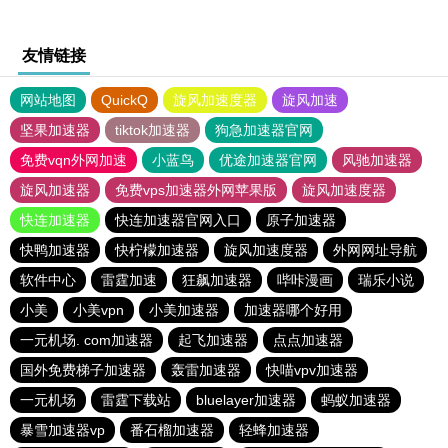
友情链接
网站地图
QuickQ
旋风加速度器
旋风加速
坚果加速器
tiktok加速器
狗急加速器官网
免费vqn外网加速
小蓝鸟
优途加速器官网
风驰加速器
旋风加速器
免费vps加速器外网苹果版
旋风加速度器
快连加速器
快连加速器官网入口
原子加速器
快鸭加速器
快柠檬加速器
旋风加速度器
外网网址导航
软件中心
雷霆加速
狂飙加速器
哔咔漫画
瑞乐小说
小美
小美vpn
小美加速器
加速器哪个好用
一元机场. com加速器
起飞加速器
点点加速器
国外免费梯子加速器
轰雷加速器
快喵vpv加速器
一元机场
雷霆下载站
bluelayer加速器
蚂蚁加速器
暴雪加速器vp
番石榴加速器
轻蜂加速器