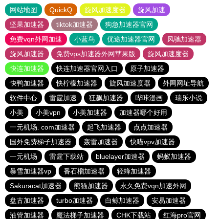
网站地图
QuickQ
旋风加速度器
旋风加速
坚果加速器
tiktok加速器
狗急加速器官网
免费vqn外网加速
小蓝鸟
优途加速器官网
风驰加速器
旋风加速器
免费vps加速器外网苹果版
旋风加速度器
快连加速器
快连加速器官网入口
原子加速器
快鸭加速器
快柠檬加速器
旋风加速度器
外网网址导航
软件中心
雷霆加速
狂飙加速器
哔咔漫画
瑞乐小说
小美
小美vpn
小美加速器
加速器哪个好用
一元机场. com加速器
起飞加速器
点点加速器
国外免费梯子加速器
轰雷加速器
快喵vpv加速器
一元机场
雷霆下载站
bluelayer加速器
蚂蚁加速器
暴雪加速器vp
番石榴加速器
轻蜂加速器
Sakuracat加速器
熊猫加速器
永久免费vqn加速外网
盘古加速器
turbo加速器
白鲸加速器
安易加速器
油管加速器
魔法梯子加速器
CHK下载站
红海pro官网