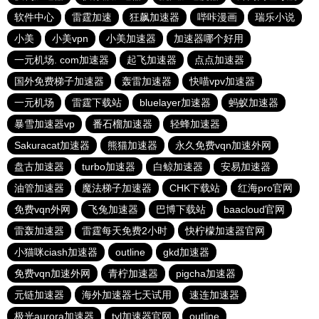
软件中心
雷霆加速
狂飙加速器
哔咔漫画
瑞乐小说
小美
小美vpn
小美加速器
加速器哪个好用
一元机场. com加速器
起飞加速器
点点加速器
国外免费梯子加速器
轰雷加速器
快喵vpv加速器
一元机场
雷霆下载站
bluelayer加速器
蚂蚁加速器
暴雪加速器vp
番石榴加速器
轻蜂加速器
Sakuracat加速器
熊猫加速器
永久免费vqn加速外网
盘古加速器
turbo加速器
白鲸加速器
安易加速器
油管加速器
魔法梯子加速器
CHK下载站
红海pro官网
免费vqn外网
飞兔加速器
巴博下载站
baacloud官网
雷轰加速器
雷霆每天免费2小时
快柠檬加速器官网
小猫咪ciash加速器
outline
gkd加速器
免费vqn加速外网
青柠加速器
pigcha加速器
元链加速器
海外加速器七天试用
速连加速器
极光aurora加速器
tyl加速器官网
outline